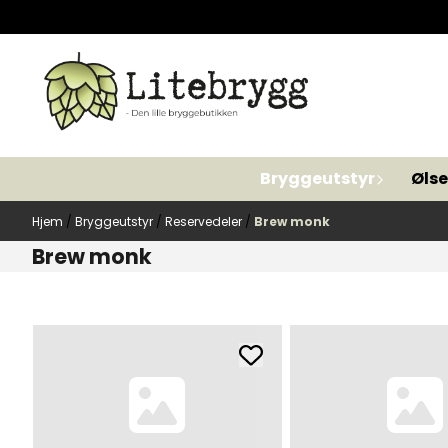
Hopp til innhold
Bryggeutstyr
Ølse
Hjem
/
Bryggeutstyr
/
Reservedeler
/
Brew monk
Brew monk