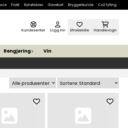
vice
Frakt
Nyhetsbrev
Gavekort
Bryggerikunde
Co2 fylling
Kundesenter
Logg inn
Ønskeliste
Handlevogn
Rengjøring
Vin