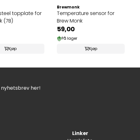
Brewmonk
steel topplate for
Temperature sensor for
 (7B)
Brew Monk
59,00
På lager
Kjøp
Kjøp
t nyhetsbrev her!
Linker