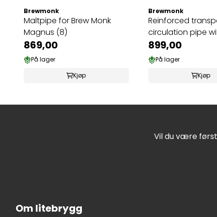
Brewmonk
Brewmonk
Maltpipe for Brew Monk
Reinforced transp
Magnus (8)
circulation pipe wit
869,00
899,00
På lager
På lager
Kjøp
Kjøp
Vil du være førs
Om litebrygg