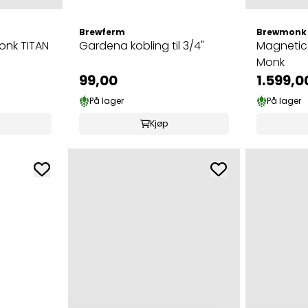
Brewferm
Brewmonk
onk TITAN
Gardena kobling til 3/4"
Magnetic
Monk
99,00
1.599,0
På lager
På lager
Kjøp