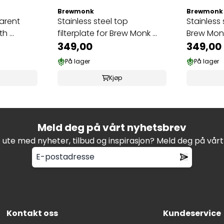
Brewmonk
Brewmonk
arent
Stainless steel top
Stainless 
h ...
filterplate for Brew Monk ...
Brew Monk
349,00
349,00
På lager
På lager
Kjøp
Meld deg på vårt nyhetsbrev
t ute med nyheter, tilbud og inspirasjon? Meld deg på vår
Kontakt oss
Kundeservice