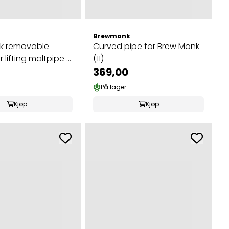
Brewmonk
k removable
Curved pipe for Brew Monk
 lifting maltpipe ...
(11)
369,00
På lager
Kjøp
Kjøp