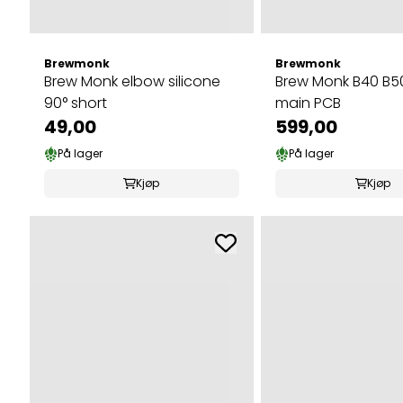
Brewmonk
Brewmonk
Brew Monk elbow silicone
Brew Monk B40 B5
90° short
main PCB
49,00
599,00
På lager
På lager
Kjøp
Kjøp