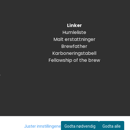
Linker
Humleliste
Malt erstattninger
Brewfather
Karboneringstabell
Fellowship of the brew
r
Juster innstillingene
Godta nødvendig
Godta alle