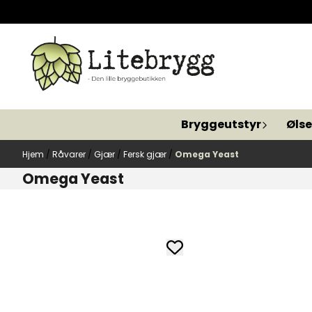
Hopp til innhold
Bryggeutstyr
Ølse
Hjem
/
Råvarer
/
Gjær
/
Fersk gjær
/
Omega Yeast
Omega Yeast