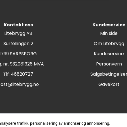
Kontakt oss
Kundeservice
Litebrygg AS
Min side
Surfellingen 2
Om Litebrygg
1739 SARPSBORG
Kundeservice
. nr. 932081326 MVA
Personvern
Tlf:
46820727
Salgsbetingelse
ost@litebrygg.no
Gavekort
analysere trafikk, personalisering av annonser og annonsering.