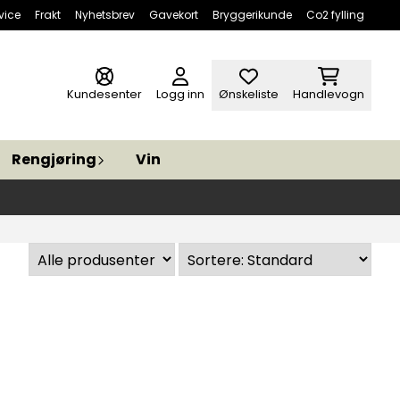
vice
Frakt
Nyhetsbrev
Gavekort
Bryggerikunde
Co2 fylling
Kundesenter
Logg inn
Ønskeliste
Handlevogn
Rengjøring
Vin