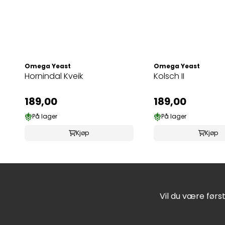
Omega Yeast
Omega Yeast
Hornindal Kveik
Kolsch II
189,00
189,00
På lager
På lager
Kjøp
Kjøp
Vil du være førs