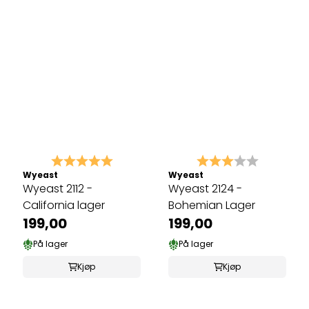
Karakter:
5.0 av 5 mulige
Karakter:
3.0 av 5 
Wyeast
Wyeast
Wyeast 2112 -
Wyeast 2124 -
California lager
Bohemian Lager
199,00
199,00
På lager
På lager
Kjøp
Kjøp