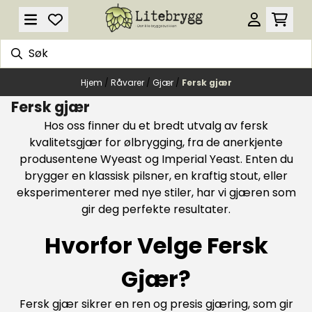
Hopp til innhold
Hjem
/
Råvarer
/
Gjær
/
Fersk gjær
Fersk gjær
Hos oss finner du et bredt utvalg av fersk
kvalitetsgjær for ølbrygging, fra de anerkjente
produsentene Wyeast og Imperial Yeast. Enten du
brygger en klassisk pilsner, en kraftig stout, eller
eksperimenterer med nye stiler, har vi gjæren som
gir deg perfekte resultater.
Hvorfor Velge Fersk
Gjær?
Fersk gjær sikrer en ren og presis gjæring, som gir