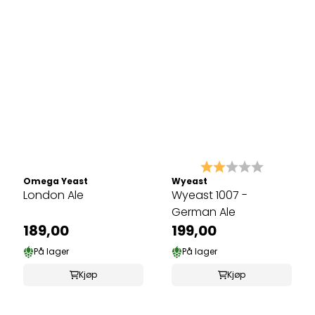
Karakter:
2.0 av 5 
Omega Yeast
Wyeast
London Ale
Wyeast 1007 -
German Ale
189,00
199,00
På lager
På lager
Kjøp
Kjøp