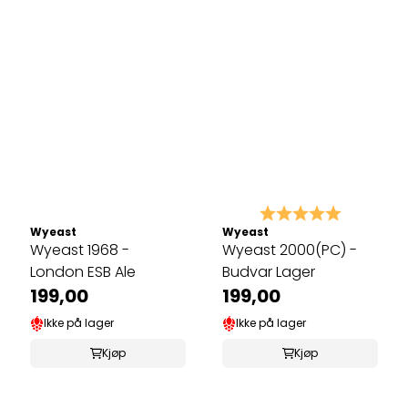
Karakter:
5.0 av 5 
Wyeast
Wyeast
Wyeast 1968 -
Wyeast 2000(PC) -
London ESB Ale
Budvar Lager
199,00
199,00
Ikke på lager
Ikke på lager
Kjøp
Kjøp