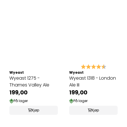
Karakter:
4.8 av 5 
Wyeast
Wyeast
Wyeast 1275 -
Wyeast 1318 - London
Thames Valley Ale
Ale III
199,00
199,00
På lager
På lager
Kjøp
Kjøp