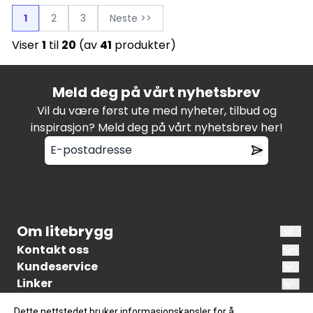
1
2
3
Neste >>
Viser
1
til
20
(av
41
produkter)
Meld deg på vårt nyhetsbrev
Vil du være først ute med nyheter, tilbud og
inspirasjon? Meld deg på vårt nyhetsbrev her!
Om litebrygg
Litebrygg.no er en norsk nettbutikk som
Kontakt oss
spesialiserer seg på å tilby bryggeutstyr og
Kundeservice
Litebrygg AS
råvarer for brygging av øl. Målet vårt er å kunne
Linker
Min side
Surfellingen 2
tilby råvarer og utstyr av høy kvalitet til
Humleliste
Om Litebrygg
Dette nettstedet bruker informasjonskapsler for å