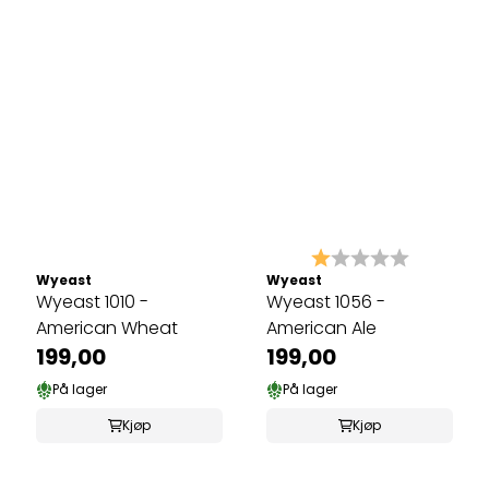
Karakter:
1.0 av 5 
Wyeast
Wyeast
Wyeast 1010 -
Wyeast 1056 -
American Wheat
American Ale
199,00
199,00
På lager
På lager
Kjøp
Kjøp