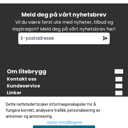
Meld deg på vårt nyhetsbrev
Vil du være først ute med nyheter, tilbud og
inspirasjon? Meld deg på vårt nyhetsbrev her!
Om litebrygg
Litebrygg.no er en norsk nettbutikk som
Kontakt oss
spesialiserer seg på å tilby bryggeutstyr og
Kundeservice
Litebrygg AS
råvarer for brygging av øl. Målet vårt er å kunne
Linker
Min side
Surfellingen 2
tilby råvarer og utstyr av høy kvalitet til
Humleliste
Om Litebrygg
Dette nettstedet bruker informasjonskapsler for å
konkurransedyktige priser for både
Malt erstattninger
1739 SARPSBORG
fungere korrekt, analysere trafikk, personalisering av
hjemmebryggere og bryggerier.
Brewfather
Kundeservice
annonser og annonsering.
Org. nr. 932081326 MVA
Karboneringstabell
Juster innstillingene
Personvern
Fellowship of the brew