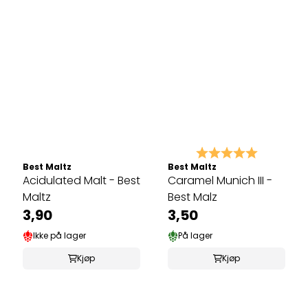
Karakter:
5.0 av 5 
Best Maltz
Best Maltz
Acidulated Malt - Best
Caramel Munich III -
Maltz
Best Malz
3,90
3,50
Ikke på lager
På lager
Kjøp
Kjøp