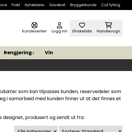
vice
Frakt
Nyhetsbrev
Gavekort
Bryggerikunde
Co2 fylling
Kundesenter
Logg inn
Ønskeliste
Handlevogn
Rengjøring
Vin
e produkter som kan tilpasses kunden, reservedeler som
 jeg i samarbeid med kunden finner ut at det finnes et
e designet, produsert og sendt ut fra.