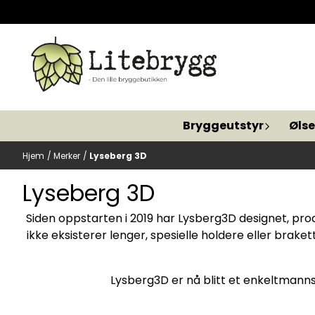
Hopp til innhold
Bryggeutstyr
Ølse
Hjem
/
Merker
/
Lyseberg 3D
Lyseberg 3D
Siden oppstarten i 2019 har Lysberg3D designet, produ
ikke eksisterer lenger, spesielle holdere eller brake
Lysberg3D er nå blitt et enkeltmannsf