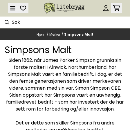
Hopp til innhold
Hjem
/
Merker
/
Simpsons Malt
Simpsons Malt
Siden 1862, når James Parker Simpson grunnla sin
første malteri i Alnwick, Northumberland, har
Simpsons Malt vært en familiebedrift. I dag, er det
den femte generasjonen som driver merkevaren
videre, sammen med sin var, Simon Simpson OBE.
Siden oppstart har Simpsons vært en uavhengig,
familiedrevet bedrift - som har investert der de har
sett rom for forbedring og/eller innovasjon.
Det er dette som skiller Simpsons fra andre
malterier, og upåklagelige kvalitet.