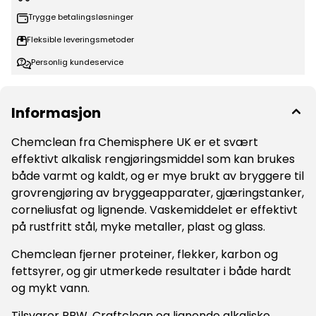
engasjement for innovasjon og høykvalitets løsninger,
alltid med fokus på bærekraft og miljøansvar.
Trygge betalingsløsninger
Fleksible leveringsmetoder
Personlig kundeservice
Informasjon
Chemclean fra Chemisphere UK er et svært
effektivt alkalisk rengjøringsmiddel som kan brukes
både varmt og kaldt, og er mye brukt av bryggere til
grovrengjøring av bryggeapparater, gjæringstanker,
corneliusfat og lignende. Vaskemiddelet er effektivt
på rustfritt stål, myke metaller, plast og glass.
Chemclean fjerner proteiner, flekker, karbon og
fettsyrer, og gir utmerkede resultater i både hardt
og mykt vann.
Tilsvarer PBW, Craftclean og lignende alkaliske