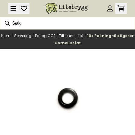
Hopp til innhold
Hjem
/
Servering
/
Fat og CO2
/
Tilbehør til fat
/
10x Pakning til stigerør
Corneliusfat