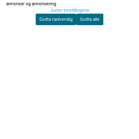
annonser og annonsering.
Andre kjøpte også
Juster innstillingene
Godta nødvendig
Godta alle