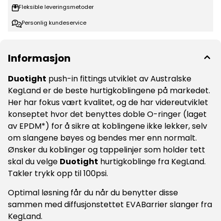
tilsvarer omtrent 6mm (6,35mm)
Fleksible leveringsmetoder
Personlig kundeservice
Informasjon
Duotight
push-in fittings utviklet av Australske
KegLand er de beste hurtigkoblingene på markedet.
Her har fokus vært kvalitet, og de har videreutviklet
konseptet hvor det benyttes doble O-ringer (laget
av EPDM*) for å sikre at koblingene ikke lekker, selv
om slangene bøyes og bendes mer enn normalt.
Ønsker du koblinger og tappelinjer som holder tett
skal du velge
Duotight
hurtigkoblinge fra KegLand.
Takler trykk opp til 100psi.
Optimal løsning får du når du benytter disse
sammen med diffusjonstettet EVABarrier slanger fra
KegLand.