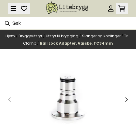
Hopp til innhold
Hjem
/
Bryggeutstyr
/
Utstyr til brygging
/
Slanger og koblinger
/
Tri-
Clamp
/
Ball Lock Adapter, Væske, TC34mm