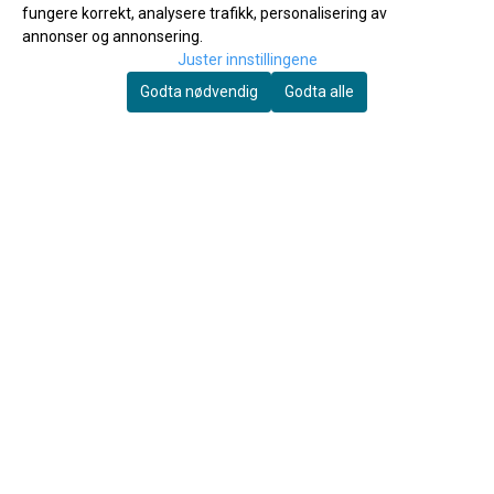
fungere korrekt, analysere trafikk, personalisering av
annonser og annonsering.
Andre kjøpte også
Juster innstillingene
Godta nødvendig
Godta alle