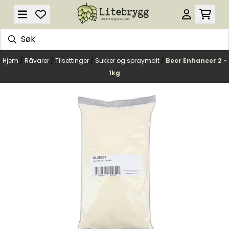
Hopp til innhold
Hjem
/
Råvarer
/
Tilsettinger
/
Sukker og spraymalt
/
Beer Enhancer 2 -
1kg