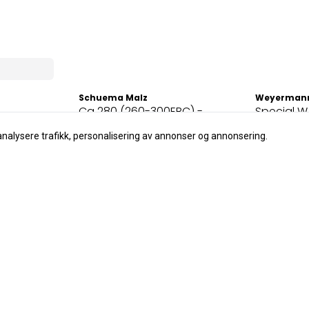
Schuema Malz
Weyerman
Ca 280 (260-300EBC) -
Special W
Schuema
Weyerma
analysere trafikk, personalisering av annonser og annonsering.
3,00
3,20
På lager
På lager
Kjøp
Meld deg på vårt nyhetsbrev
t ute med nyheter, tilbud og inspirasjon? Meld deg på vår