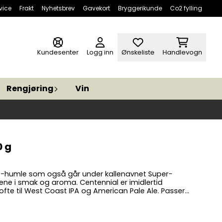
vice
Frakt
Nyhetsbrev
Gavekort
Bryggerikunde
Co2 fylling
Kundesenter
Logg inn
Ønskeliste
Handlevogn
Rengjøring
Vin
0 g
IPA-humle som også går under kallenavnet Super-
ene i smak og aroma. Centennial er imidlertid
g andre kraftige moderne ale og stouts. Utviklet i
 (Chuck) Zimmerman og S.T. Kenny ved Washington
le først lansert i 1990. Aroma: Floral med tydelig sitrus-