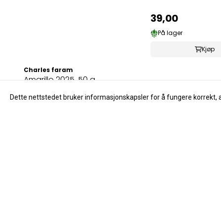
39,00
På lager
Kjøp
Charles faram
Amarillo 2025, 50 g
Dette nettstedet bruker informasjonskapsler for å fungere korrekt, 
49,00
På lager
Kjøp
Vil du være førs