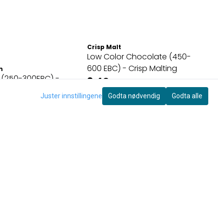
Crisp Malt
Low Color Chocolate (450-
600 EBC) - Crisp Malting
n
 (250-300EBC) -
3,40
nn
På lager
Juster innstillingene
Godta nødvendig
Godta alle
Kjøp
Kjøp
t nyhetsbrev her!