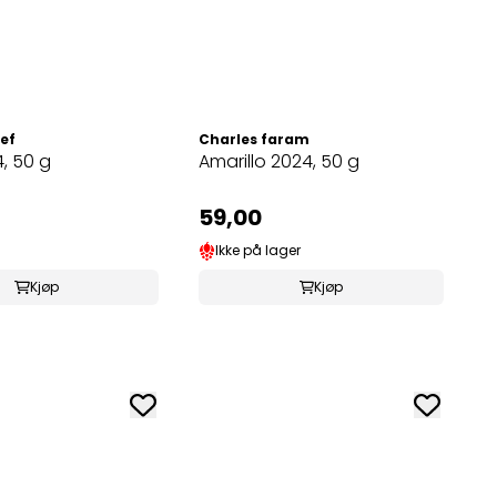
ef
Charles faram
, 50 g
Amarillo 2024, 50 g
59,00
Ikke på lager
Kjøp
Kjøp
W
B
W
3