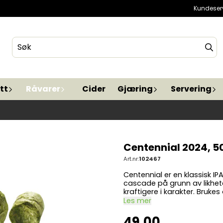
Kundeser
tt
Råvarer
Cider
Gjæring
Servering
Centennial 2024, 5
Art.nr:
102467
Centennial er en klassisk 
cascade på grunn av likhet
kraftigere i karakter. Brukes ofte til West Coast IPA og American Pale Ale. Passer
også godt i barley wines, ESB o
Les mer
samarbeid mellom Charles
State University i 1974 men b
49,00