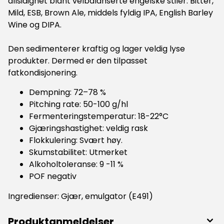
allsidighet blant velbalanserte engelske stiler: Bitter,
Mild, ESB, Brown Ale, middels fyldig IPA, English Barley
Wine og DIPA.
Den sedimenterer kraftig og lager veldig lyse
produkter. Dermed er den tilpasset
fatkondisjonering.
Dempning: 72–78 %
Pitching rate: 50-100 g/hl
Fermenteringstemperatur: 18-22°C
Gjæringshastighet: veldig rask
Flokkulering: Svært høy.
Skumstabilitet: Utmerket
Alkoholtoleranse: 9 -11 %
POF negativ
Ingredienser: Gjær, emulgator (E491)
Produktanmeldelser