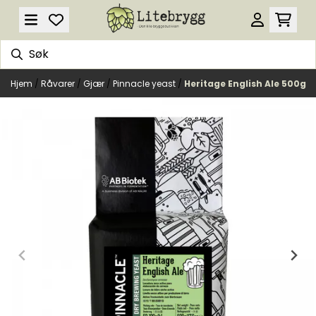
Hopp til innhold
Hjem
/
Råvarer
/
Gjær
/
Pinnacle yeast
/
Heritage English Ale 500g