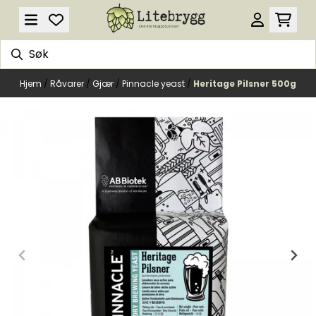
Hopp til innhold
Hjem
/
Råvarer
/
Gjær
/
Pinnacle yeast
/
Heritage Pilsner 500g