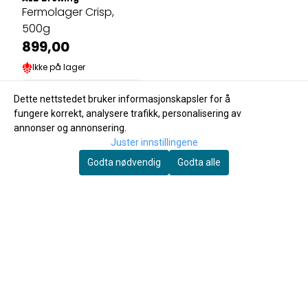
Fermolager Crisp,
500g
899,00
Ikke på lager
Kjøp
Dette nettstedet bruker informasjonskapsler for å
fungere korrekt, analysere trafikk, personalisering av
annonser og annonsering.
Andre kjøpte også
Juster innstillingene
Godta nødvendig
Godta alle