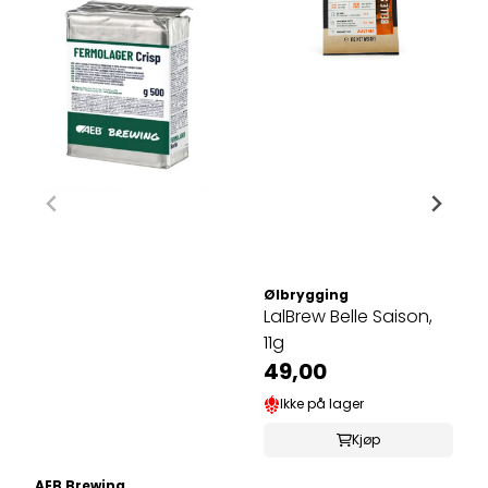
Ølbrygging
LalBrew Belle Saison,
11g
49,00
Ikke på lager
Kjøp
AEB Brewing