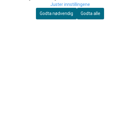
Andre kjøpte også
Juster innstillingene
Godta nødvendig
Godta alle