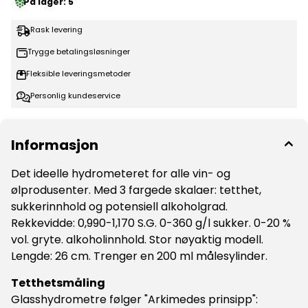
På lager
: 5
er 1 (1.000).
Rask levering
Trygge betalingsløsninger
Fleksible leveringsmetoder
Personlig kundeservice
Informasjon
Det ideelle hydrometeret for alle vin- og
ølprodusenter. Med 3 fargede skalaer: tetthet,
sukkerinnhold og potensiell alkoholgrad.
Rekkevidde: 0,990-1,170 S.G. 0-360 g/l sukker. 0-20 %
vol. gryte. alkoholinnhold. Stor nøyaktig modell.
Lengde: 26 cm. Trenger en 200 ml målesylinder.
Tetthetsmåling
Glasshydrometre følger "Arkimedes prinsipp":