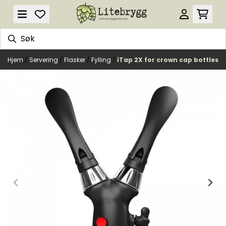
Hopp til innhold
Hjem
/
Servering
/
Flasker
/
Fylling
/
iTap 2X for crown cap bottles