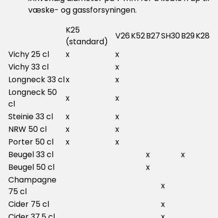
væske- og gassforsyningen.
K25
V26
K52
B27
SH30
B29
K28
(standard)
Vichy 25 cl
x
x
Vichy 33 cl
x
Longneck 33 cl
x
x
Longneck 50
x
x
cl
Steinie 33 cl
x
x
NRW 50 cl
x
x
Porter 50 cl
x
x
Beugel 33 cl
x
x
Beugel 50 cl
x
Champagne
x
75 cl
Cider 75 cl
x
Cider 37.5 cl
x