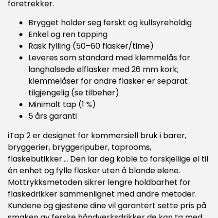
foretrekker.
som passer til flaskene som er angitt i tabellen*
nedenfor. Hvis du vil fylle andre flasker, må du kjøpe den
tilhørende adapteren (se tilbehør). Bruk en slange med
Brygget holder seg ferskt og kullsyreholdig
innvendig diameter på 7 mm for å koble iTap til væske-
Enkel og ren tapping
og gassforsyningen. K25 (standard) V26 K52 B27 SH30
Rask fylling (50–60 flasker/time)
B29 K28 Vichy 25 cl x x Vichy 33 cl x Longneck
33 cl x x Longneck 50 cl x x Steinie 33 cl x x
Leveres som standard med klemmelås for
NRW 50 cl x x Porter 50 cl x x Beugel 33 cl x
langhalsede ølflasker med 26 mm kork;
x Beugel 50 cl x Champagne 75 cl x Cider
75 cl x Cider 37.5 cl x Belge 75 cl x
klemmelåser for andre flasker er separat
*Testet med flasker solgt av Brouwland. Brouwland gir
tilgjengelig (se tilbehør)
ingen garanti på tredjepartsflasker.
Minimalt tap (1 %)
5 års garanti
iTap 2 er designet for kommersiell bruk i barer,
bryggerier, bryggeripuber, taprooms,
flaskebutikker…. Den lar deg koble to forskjellige øl til
én enhet og fylle flasker uten å blande ølene.
Mottrykksmetoden sikrer lengre holdbarhet for
flaskedrikker sammenlignet med andre metoder.
Kundene og gjestene dine vil garantert sette pris på
smaken av ferske håndverksdrikker de kan ta med