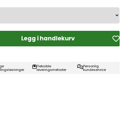
Legg i handlekurv
ge
Fleksible
Personlig
lingsløsninger
leveringsmetoder
kundeservice