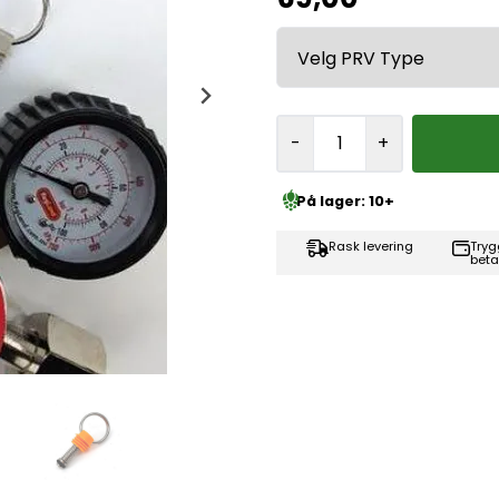
-
+
På lager: 10+
Rask levering
Tryg
beta