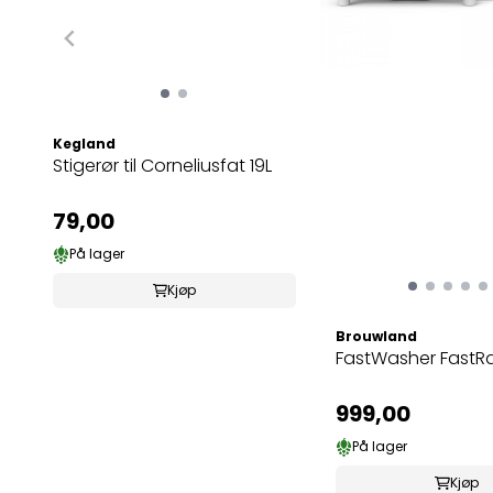
Kegland
Stigerør til Corneliusfat 19L
79,00
På lager
Kjøp
Brouwland
FastWasher FastR
999,00
På lager
Kjøp