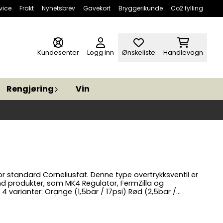
vice
Frakt
Nyhetsbrev
Gavekort
Bryggerikunde
Co2 fylling
Kundesenter
Logg inn
Ønskeliste
Handlevogn
Rengjøring
Vin
neliusfat. Denne type overtrykksventil er
nd produkter, som MK4 Regulator, FermZilla og
overtrykksventil for høyere trykk!