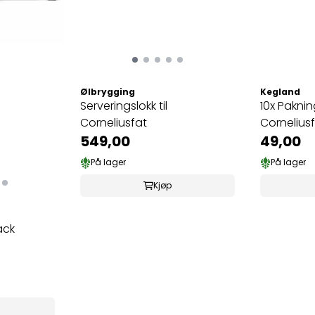
Ølbrygging
Kegland
Serveringslokk til
10x Pakning
Corneliusfat
Cornelius
549,00
49,00
På lager
På lager
Kjøp
ack