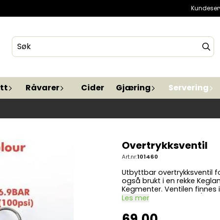
Kundeser
tt
Råvarer
Cider
Gjæring
Servering
Overtrykksventil
Art.nr:
101460
Utbyttbar overtrykksventil for standard Cor
også brukt i en rekke Kegla
Kegmenter. Ventilen finnes i 4 varianter: Orange (1,5bar / 17psi) Rød (2,5bar /
35psi) Grønn (4,5bar / 65psi) Grå (6,9bar / 100psi) OBS: Sjekk alltid max trykk på
Les mer
utstyret før du bytter til en 
69,00