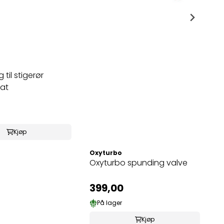
 til stigerør
fat
Kjøp
Oxyturbo
Oxyturbo spunding valve
399,00
På lager
Kjøp