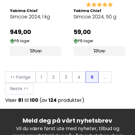
Karakter:
5.0 av 5 
Yakima Chief
Yakima Chief
Simcoe 2024, 1 kg
Simcoe 2024, 50 g
949,00
59,00
På lager
På lager
Kjøp
Kjøp
<< Forrige
1
2
3
4
5
...
Neste >>
Viser
81
til
100
(av
124
produkter)
Meld deg på vårt nyhetsbrev
Vil du være først ute med nyheter, tilbud og