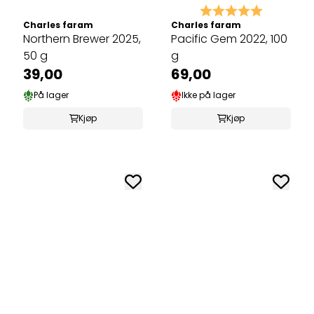
Karakter:
5.0 av 5 
Charles faram
Charles faram
Northern Brewer 2025,
Pacific Gem 2022, 100
50 g
g
39,00
69,00
På lager
Ikke på lager
Kjøp
Kjøp