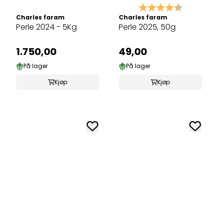
Karakter:
4.5 av 5 
Charles faram
Charles faram
Perle 2024 - 5Kg
Perle 2025, 50g
1.750,00
49,00
På lager
På lager
Kjøp
Kjøp