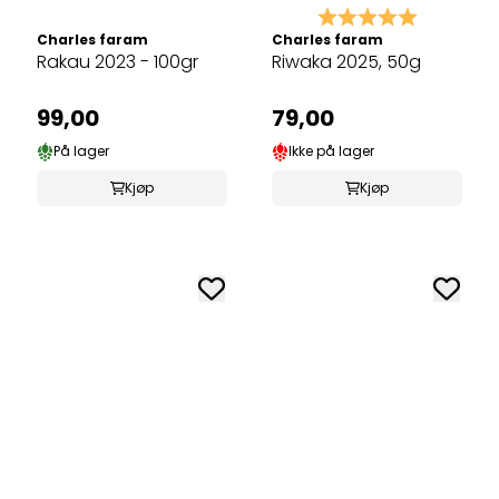
Karakter:
5.0 av 5 
Charles faram
Charles faram
Rakau 2023 - 100gr
Riwaka 2025, 50g
99,00
79,00
På lager
Ikke på lager
Kjøp
Kjøp