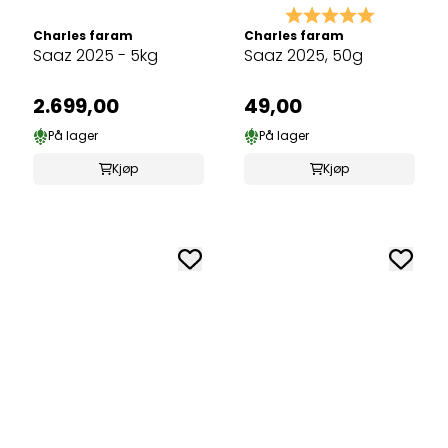
Karakter:
5.0 av 5 
Charles faram
Charles faram
Saaz 2025 - 5kg
Saaz 2025, 50g
2.699,00
49,00
På lager
På lager
Kjøp
Kjøp