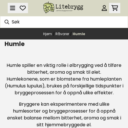
Hopp til innhold
Hjem
/
Råvarer
/
Humle
Humle
Humle spiller en viktig rolle i ølbrygging ved å tilføre
bitterhet, aroma og smak til ølet.
Humlekonene, som er blomstene fra humleplanten
(Humulus lupulus), brukes på forskjellige tidspunkter i
bryggeprosessen for å oppnå ulike effekter.
Bryggere kan eksperimentere med ulike
humlesorter og bryggeprosesser for å oppnå
ønsket balanse mellom bitterhet, aroma og smak i
sitt hjemmebryggede øl.