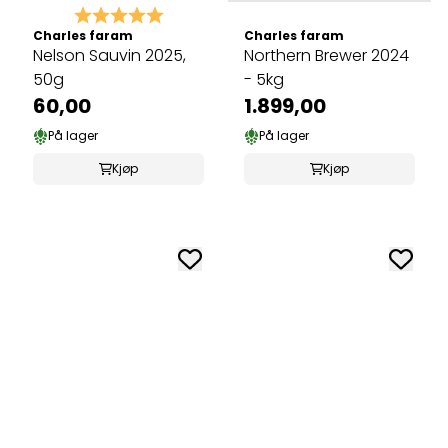
Karakter:
5.0 av 5 mulige
Charles faram
Charles faram
Nelson Sauvin 2025,
Northern Brewer 2024
50g
- 5kg
60,00
1.899,00
På lager
På lager
Kjøp
Kjøp